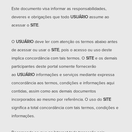
Este documento visa informar as responsabilidades,
Termos
deveres e obrigações que todo
USUÁRIO
assume ao
de
acessar o
SITE
.
uso
O
USUÁRIO
deve ler com atenção os termos abaixo antes
de acessar ou usar o
SITE
, pois o acesso ou uso deste
Escritório
implica concordância com tais termos. O
SITE
e os demais
(54)
participantes deste portal somente fornecerão
3771.0684
ao
USUÁRIO
informações e serviços mediante expressa
concordância aos termos, condições e informações aqui
Vendas
contidas, assim como aos demais documentos
incorporados ao mesmo por referência. O uso do
SITE
(54)
significa a total concordância com tais termos, condições e
98117.5438
informações.
Locação