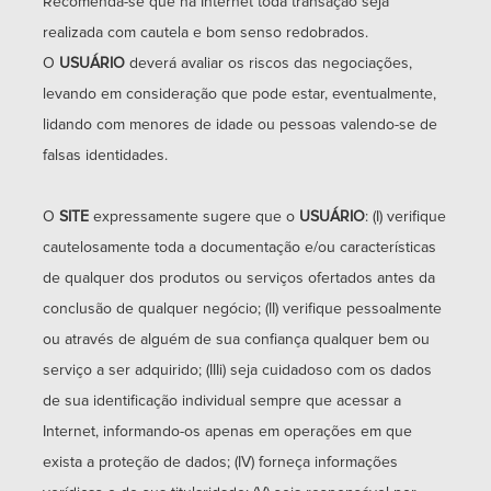
Recomenda-se que na Internet toda transação seja
realizada com cautela e bom senso redobrados.
O
USUÁRIO
deverá avaliar os riscos das negociações,
(54)
levando em consideração que pode estar, eventualmente,
99165.7994
lidando com menores de idade ou pessoas valendo-se de
falsas identidades.
O
SITE
expressamente sugere que o
USUÁRIO
: (I) verifique
administrativo@sidiimoveis.com.br
cautelosamente toda a documentação e/ou características
de qualquer dos produtos ou serviços ofertados antes da
conclusão de qualquer negócio; (II) verifique pessoalmente
ou através de alguém de sua confiança qualquer bem ou
serviço a ser adquirido; (IIIi) seja cuidadoso com os dados
de sua identificação individual sempre que acessar a
Internet, informando-os apenas em operações em que
exista a proteção de dados; (IV) forneça informações