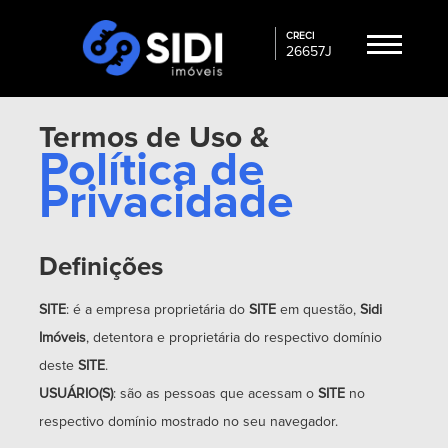
CRECI
26657J
×
Fechar
Home
menu
Termos de Uso &
Política de
Serviços
Privacidade
Imóveis
Área
Definições
do
cliente
SITE
: é a empresa proprietária do
SITE
em questão,
Sidi
Imóveis
, detentora e proprietária do respectivo domínio
Contato
deste
SITE
.
USUÁRIO(S)
: são as pessoas que acessam o
SITE
no
Meus
respectivo domínio mostrado no seu navegador.
favoritos