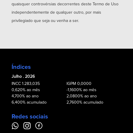
quaisquer controvérsias decorrentes deste Termo de Uso
independentemente de qualquer outro, por mais
privilegiado que seja ou venha a ser.
Índices
Julho . 2026
INCC 1.283,035
IGPM 0,0000
0,620% ao mês
-1,1600% ao mês
4,700% ao ano
2,0800% ao ano
6,400% acumulado
2,7600% acumulado
Redes sociais